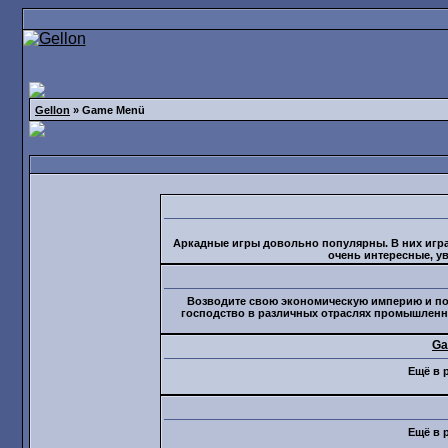
Gellon
» Game Menü
Аркадные игры довольно популярны. В них играю
очень интересные, у
Возводите свою экономическую империю и пок
господство в различных отраслях промышленно
Ga
Ещё в р
Ещё в р