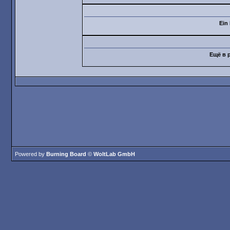
Ein
Ещё в р
Powered by
Burning Board
©
WoltLab GmbH