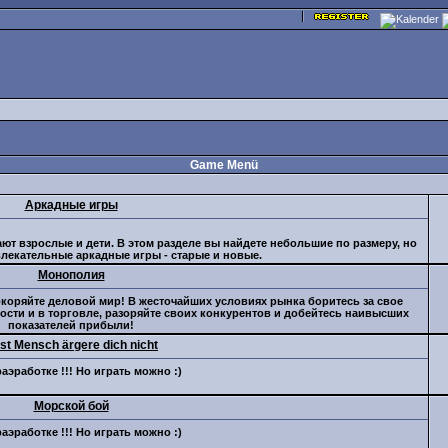
Game Menü
Аркадные игры
т взрослые и дети. В этом разделе вы найдете небольшие по размеру, но
влекательные аркадные игры - старые и новые.
Монополия
оряйте деловой мир! В жесточайших условиях рынка боритесь за свое
сти и в торговле, разоряйте своих конкурентов и добейтесь наивысших
показателей прибыли!
st Mensch ärgere dich nicht
аэработке !!! Но играть можно :)
Морской бой
аэработке !!! Но играть можно :)