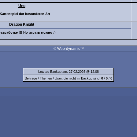
Uno
 Kartenspiel der besonderen Art
Dragon Knight
аэработке !!! Но играть можно :)
© Web-dynamic™
Letztes Backup am: 27.02.2026 @ 12:08
Beiträge / Themen / User, die
nicht
im Backup sind:
0
/
0
/
0