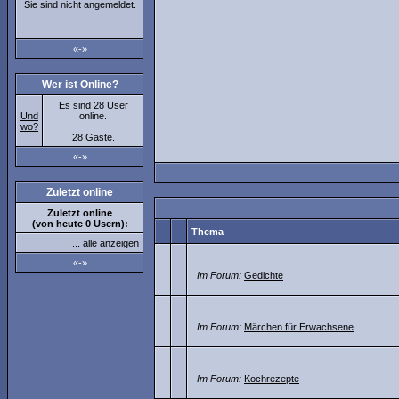
Sie sind nicht angemeldet.
«-»
Wer ist Online?
Es sind 28 User
Und
online.
wo?
28 Gäste.
«-»
Zuletzt online
Zuletzt online
(von heute 0 Usern):
Thema
... alle anzeigen
«-»
Im Forum:
Gedichte
Im Forum:
Märchen für Erwachsene
Im Forum:
Kochrezepte