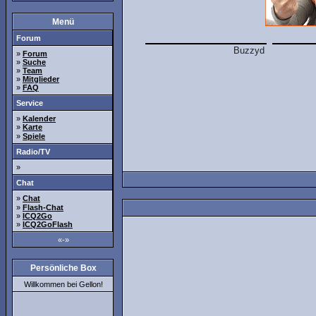
Menü
Forum
»
Forum
»
Suche
»
Team
»
Mitglieder
»
FAQ
Service
»
Kalender
»
Karte
»
Spiele
Radio/TV
»
Chat
»
Chat
»
Flash-Chat
»
ICQ2Go
»
ICQ2GoFlash
«-»
Persönliche Box
Willkommen bei Gellon!