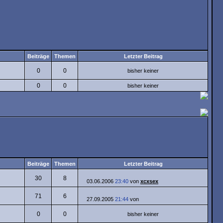
Beiträge
Themen
Letzter Beitrag
0
0
bisher keiner
0
0
bisher keiner
Beiträge
Themen
Letzter Beitrag
30
8
03.06.2006
23:40
von
xcxsex
71
6
27.09.2005
21:44
von
0
0
bisher keiner