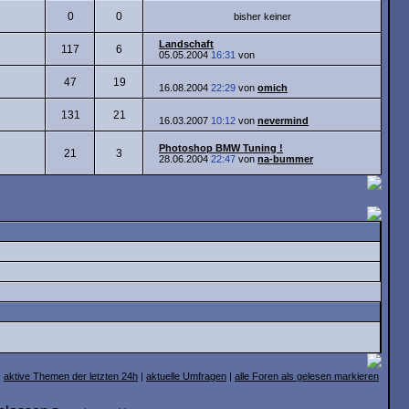
0
0
bisher keiner
Landschaft
117
6
05.05.2004
16:31
von
47
19
16.08.2004
22:29
von
omich
131
21
16.03.2007
10:12
von
nevermind
Photoshop BMW Tuning !
21
3
28.06.2004
22:47
von
na-bummer
aktive Themen der letzten 24h
|
aktuelle Umfragen
|
alle Foren als gelesen markieren