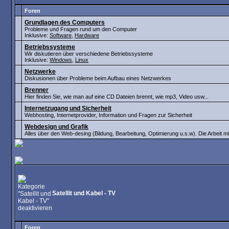
Foren
Grundlagen des Computers
Probleme und Fragen rund um den Computer
Inklusive:
Software
,
Hardware
Betriebssysteme
Wir diskutieren über verschiedene Betriebssysteme
Inklusive:
Windows
,
Linux
Netzwerke
Diskusionen über Probleme beim Aufbau eines Netzwerkes
Brenner
Hier finden Sie, wie man auf eine CD Dateien brennt, wie mp3, Video usw...
Internetzugang und Sicherheit
Webhosting, Internetprovider, Information und Fragen zur Sicherheit
Webdesign und Grafik
Alles über den Web-desing (Bildung, Bearbeitung, Optimierung u.s.w). Die Arbeit
Satellit und Kabel - TV
Foren