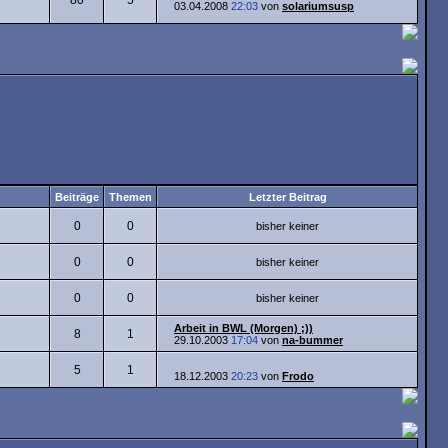
80
5
03.04.2008
22:03
von
solariumsusp
Beiträge
Themen
Letzter Beitrag
0
0
bisher keiner
0
0
bisher keiner
0
0
bisher keiner
Arbeit in BWL (Morgen) ;))
8
1
29.10.2003
17:04
von
na-bummer
5
1
18.12.2003
20:23
von
Frodo