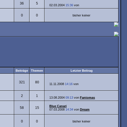
36
5
02.03.2004
15:36
von
0
0
bisher keiner
Beiträge
Themen
Letzter Beitrag
321
80
11.11.2008
14:16
von
2
1
13.08.2004
09:13
von
Fantomas
Blue Canari
58
15
07.03.2008
14:34
von
Dream
0
0
bisher keiner