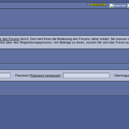
lfe des Forums
durch. Dort wird Ihnen die Bedienung des Forums näher erklärt. Sie müssen a
lich über den Registrierungsprozess. Um Beiträge zu lesen, suchen Sie sich das Forum aus, 
Passwort (
Passwort vergessen
):
Übertragu