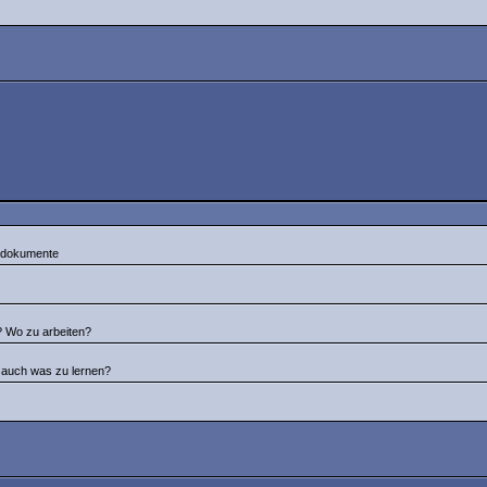
tsdokumente
n? Wo zu arbeiten?
d auch was zu lernen?