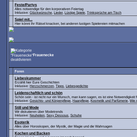
Feste/Partys
Alles notwendige für den korporativen Feiertag
Inklusive:
Glückwünsche
,
Lieder
,
Lüstige Spiele
,
Trinksprüche am Tisch
Spiel mit...
Hier könnt Ihr Rätsel knacken, bei anderen lustigen Spielereien mitmachen
Frauenecke
Foren
Liebeskummer
Erzählt hier Eure Geschichten
Inklusive:
Herzschmerzen
,
Tipps
,
Liebesgedichte
Leidenschaftlich und schön
Schön sein - ist nicht nur ein Wunsch, man kann sagen, es ist eine Notwendigkeit f
Inklusive:
Gesichts- und Körperpflege
,
Haarpflege
,
Kosmetik und Parfümerie
,
Wie 
Still und Mode
Wir diskutieren über Modetrends
Inklusive:
Neuheiten
,
Sexy Dessous
,
Schuhe
Esoterik
Alles über Horoskopen, der Mystik, der Magie und die Wahrsagen
Kochen und Backen