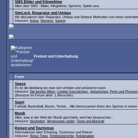
SMS Bilder und Klingeltöne
Alles über SMS - Bilder, Klingeltöne, Sprüche, Spiele usw.
SimLock, Reparatur und Umbau
Wir diskutieren über Reparatur, Umbau und Simlock Methoden von meist verbreit
Inklusive:
Nokia
,
Siemens
,
Sagem
Freizeit und Unterhaltung
Foren
Spass
Es ist die Abteilung wo man sich erholen und amüsieren kann
Inklusive:
Die besten Witze
,
Lüstige Geschichten
,
Aphorismen, Perls und Phrasen
(Benutzer im Forum aktiv: 1 Besucher)
Sport
Fußball, Basketball, Boxen, Tennis... Alle interessanten Arten des Sportes in einem
Musik
Alles, was in der Welt der Musik geschieht, wird hier besprochen...
Inklusive:
Neuheiten
,
Vergessene Lieder
,
Texte und Akkorde
Reisen und Tourismus
Informationen über Erholung, Tourismus und Reisen
Inklusive:
Reise-Tipps
,
Erlebnisberichte
,
Reklamation