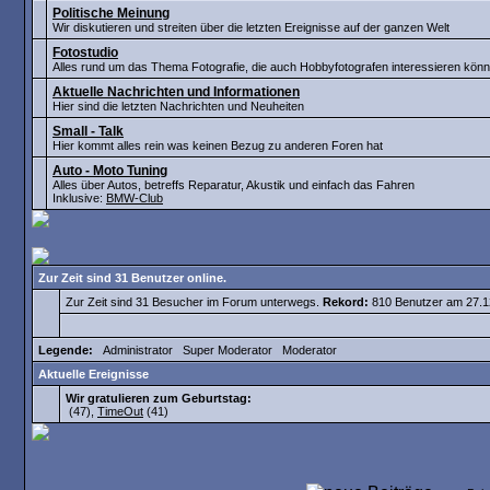
Politische Meinung
Wir diskutieren und streiten über die letzten Ereignisse auf der ganzen Welt
Fotostudio
Alles rund um das Thema Fotografie, die auch Hobbyfotografen interessieren könn
Aktuelle Nachrichten und Informationen
Hier sind die letzten Nachrichten und Neuheiten
Small - Talk
Hier kommt alles rein was keinen Bezug zu anderen Foren hat
Auto - Moto Tuning
Alles über Autos, betreffs Reparatur, Akustik und einfach das Fahren
Inklusive:
BMW-Club
Zur Zeit sind 31 Benutzer online.
Zur Zeit sind 31 Besucher im Forum unterwegs.
Rekord:
810 Benutzer am 27.
Legende:
Administrator
Super Moderator
Moderator
Aktuelle Ereignisse
Wir gratulieren zum Geburtstag:
(47),
TimeOut
(41)