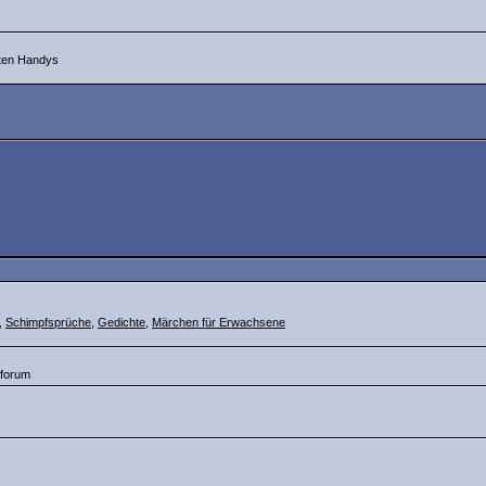
eten Handys
,
Schimpfsprüche
,
Gedichte
,
Märchen für Erwachsene
 forum