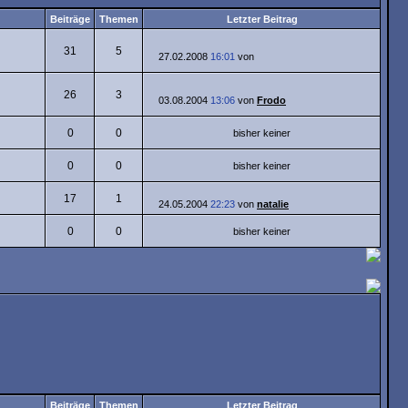
Beiträge
Themen
Letzter Beitrag
31
5
27.02.2008
16:01
von
26
3
03.08.2004
13:06
von
Frodo
0
0
bisher keiner
0
0
bisher keiner
17
1
24.05.2004
22:23
von
natalie
0
0
bisher keiner
Beiträge
Themen
Letzter Beitrag