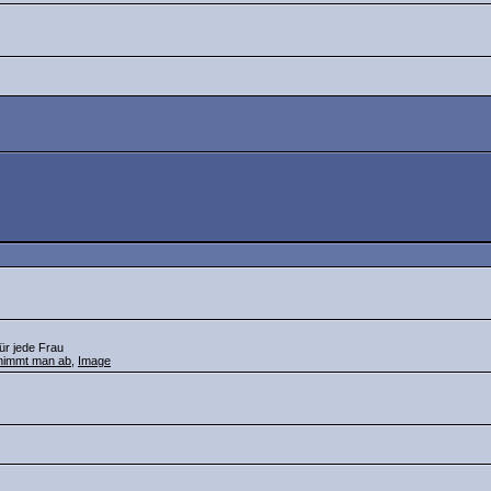
ür jede Frau
nimmt man ab
,
Image