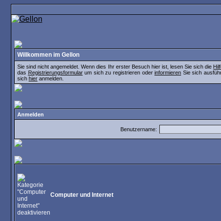
Willkommen im Gellon
Sie sind nicht angemeldet. Wenn dies Ihr erster Besuch hier ist, lesen Sie sich die
Hi
das
Registrierungsformular
um sich zu registrieren oder
informieren
Sie sich ausführ
sich
hier
anmelden.
Anmelden
Benutzername:
Computer und Internet