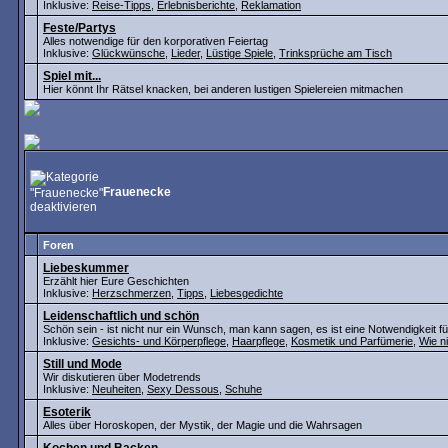
Inklusive:
Reise-Tipps
,
Erlebnisberichte
,
Reklamation
Feste/Partys
Alles notwendige für den korporativen Feiertag
Inklusive:
Glückwünsche
,
Lieder
,
Lüstige Spiele
,
Trinksprüche am Tisch
Spiel mit...
Hier könnt Ihr Rätsel knacken, bei anderen lustigen Spielereien mitmachen
Frauenecke
Foren
Liebeskummer
Erzählt hier Eure Geschichten
Inklusive:
Herzschmerzen
,
Tipps
,
Liebesgedichte
Leidenschaftlich und schön
Schön sein - ist nicht nur ein Wunsch, man kann sagen, es ist eine Notwendigkeit fü
Inklusive:
Gesichts- und Körperpflege
,
Haarpflege
,
Kosmetik und Parfümerie
,
Wie n
Still und Mode
Wir diskutieren über Modetrends
Inklusive:
Neuheiten
,
Sexy Dessous
,
Schuhe
Esoterik
Alles über Horoskopen, der Mystik, der Magie und die Wahrsagen