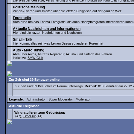
Die Welt der Gesetze, Versicherung und Finanzen. Diskussion und Erfahrungsaus
Politische Meinung
Wir diskutieren und streiten über die letzten Ereignisse auf der ganzen Welt
Fotostudio
Alles rund um das Thema Fotografie, die auch Hobbyfotografen interessieren könnt
Aktuelle Nachrichten und Informationen
Hier sind die letzten Nachrichten und Neuheiten
Small - Talk
Hier kommt alles rein was keinen Bezug zu anderen Foren hat
Auto - Moto Tuning
Alles über Autos, betreffs Reparatur, Akustik und einfach das Fahren
Inklusive:
BMW-Club
Zur Zeit sind 39 Benutzer online.
Zur Zeit sind 39 Besucher im Forum unterwegs.
Rekord:
810 Benutzer am 27.12
Legende:
Administrator
Super Moderator
Moderator
Aktuelle Ereignisse
Wir gratulieren zum Geburtstag:
(47),
TimeOut
(41)