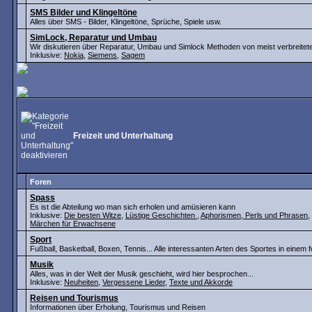
SMS Bilder und Klingeltöne
Alles über SMS - Bilder, Klingeltöne, Sprüche, Spiele usw.
SimLock, Reparatur und Umbau
Wir diskutieren über Reparatur, Umbau und Simlock Methoden von meist verbreite
Inklusive:
Nokia
,
Siemens
,
Sagem
Freizeit und Unterhaltung
Foren
Spass
Es ist die Abteilung wo man sich erholen und amüsieren kann
Inklusive:
Die besten Witze
,
Lüstige Geschichten
,
Aphorismen, Perls und Phrasen
,
Märchen für Erwachsene
Sport
Fußball, Basketball, Boxen, Tennis... Alle interessanten Arten des Sportes in einem 
Musik
Alles, was in der Welt der Musik geschieht, wird hier besprochen...
Inklusive:
Neuheiten
,
Vergessene Lieder
,
Texte und Akkorde
Reisen und Tourismus
Informationen über Erholung, Tourismus und Reisen