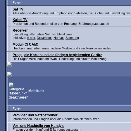
Foren
Sat TV
Alles über die Anordnung und Empfang von Satelliten, die Suche und Einstellung de
Kabel TV
Problemen und Besonderheiten von Empfang, Erfahrungsaustausch
Receiver
Einstellung, alternative Soft, Problemlösung
Inklusive:
d-box
,
Dreambox
,
Humax
,
Samsung
Modul (CI CAM)
Hier kann man über verschiedene Module und ihrer Funktionen reden
Progs, die Karten und die übrigen begleitenden Geräte
Die Fragen verbunden mit Wahl, Codierung und direkte Benutzung
Mobilfunk
Foren
Provider und Netzbetreiber
Informationen und Fragen über die Rechte von Netzbenutzer
Vor- und Nachteile von Handys
Fragen vor dem Kauf und Erfahrungsaustausch