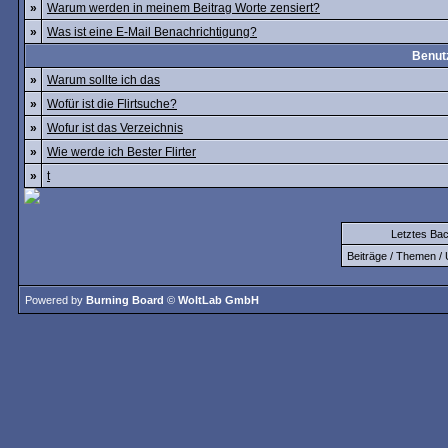
»
Warum werden in meinem Beitrag Worte zensiert?
»
Was ist eine E-Mail Benachrichtigung?
Benutz
»
Warum sollte ich das
»
Wofür ist die Flirtsuche?
»
Wofur ist das Verzeichnis
»
Wie werde ich Bester Flirter
»
t
Letztes Ba
Beiträge / Themen / 
Powered by
Burning Board
©
WoltLab GmbH