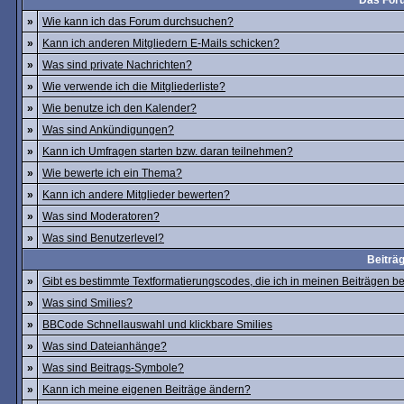
Das For
»
Wie kann ich das Forum durchsuchen?
»
Kann ich anderen Mitgliedern E-Mails schicken?
»
Was sind private Nachrichten?
»
Wie verwende ich die Mitgliederliste?
»
Wie benutze ich den Kalender?
»
Was sind Ankündigungen?
»
Kann ich Umfragen starten bzw. daran teilnehmen?
»
Wie bewerte ich ein Thema?
»
Kann ich andere Mitglieder bewerten?
»
Was sind Moderatoren?
»
Was sind Benutzerlevel?
Beiträ
»
Gibt es bestimmte Textformatierungscodes, die ich in meinen Beiträgen 
»
Was sind Smilies?
»
BBCode Schnellauswahl und klickbare Smilies
»
Was sind Dateianhänge?
»
Was sind Beitrags-Symbole?
»
Kann ich meine eigenen Beiträge ändern?