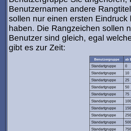
Benutzernamen andere Rangtitel 
sollen nur einen ersten Eindruck l
haben. Die Rangzeichen sollen nu
Benutzer sind gleich, egal welc
gibt es zur Zeit:
Benutzergruppe
ab 
Standartgruppe
0
Standartgruppe
10
Standartgruppe
25
Standartgruppe
50
Standartgruppe
75
Standartgruppe
10
Standartgruppe
15
Standartgruppe
25
Standartgruppe
50
Standartgruppe
75