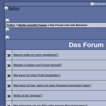
Gellon
»
Häufig gestellte Fragen
» Das Forum und sein Benutzer
Das Forum 
»
Warum sollte ich mich registrieren?
»
Werden Cookies vom Forum benutzt?
»
Wie kann ich mein Profil bearbeiten?
»
Was kann ich tun, wenn ich mein Passwort vergessen habe?
»
Wofür ist die Signatur?
»
Wie bekomme ich ein Bild unter meinen Benutzernamen?