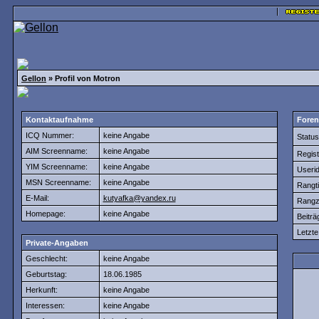
Gellon
» Profil von Motron
Kontaktaufnahme
Foren
ICQ Nummer:
keine Angabe
Status
AIM Screenname:
keine Angabe
Regist
YIM Screenname:
keine Angabe
Userid
MSN Screenname:
keine Angabe
Rangtit
E-Mail:
kutyafka@yandex.ru
Rangz
Homepage:
keine Angabe
Beiträ
Letzte 
Private-Angaben
Geschlecht:
keine Angabe
Geburtstag:
18.06.1985
Herkunft:
keine Angabe
Interessen:
keine Angabe