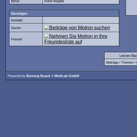
Beruf:
keine Angabe
Sonstiges
Kontakt:
Suche:
Freund:
Letztes Ba
Beiträge / Themen / 
Powered by
Burning Board
©
WoltLab GmbH