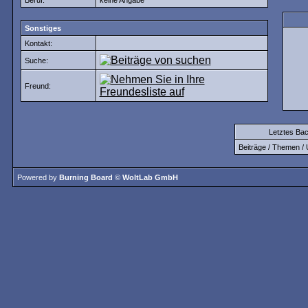
Beruf:
keine Angabe
Sonstiges
Kontakt:
Suche:
Freund:
Letztes Ba
Beiträge / Themen / 
Powered by
Burning Board
©
WoltLab GmbH