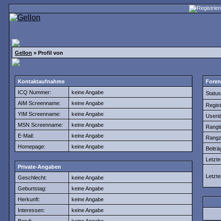
Gellon
» Profil von
Kontaktaufnahme
Foren
ICQ Nummer:
keine Angabe
Status
AIM Screenname:
keine Angabe
Regist
YIM Screenname:
keine Angabe
Userid
MSN Screenname:
keine Angabe
Rangtit
E-Mail:
keine Angabe
Rangz
Homepage:
keine Angabe
Beiträ
Letzte 
Private-Angaben
Letzte
Geschlecht:
keine Angabe
Geburtstag:
keine Angabe
Herkunft:
keine Angabe
Interessen:
keine Angabe