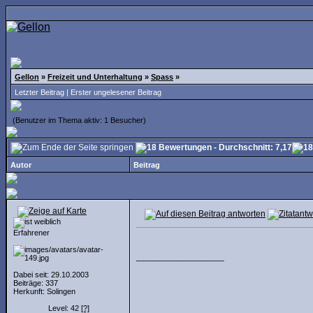
Gellon
»
Freizeit und Unterhaltung
»
Spass
»
Letzter Beitrag
|
Erster ungelesener Beitrag
(Benutzer im Thema aktiv: 1 Besucher)
Autor
Beitrag
Erfahrener
__________________
Dabei seit: 29.10.2003
Beiträge: 337
Herkunft: Solingen
Level: 42
[?]