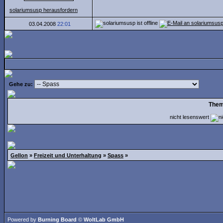
solariumsusp herausfordern
03.04.2008
22:01
Gehe zu:
Them
nicht lesenswert
Gellon
»
Freizeit und Unterhaltung
»
Spass
»
Powered by
Burning Board
©
WoltLab GmbH